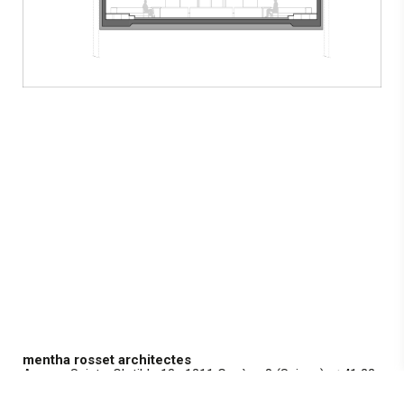
mentha rosset architectes
Avenue Sainte-Clotilde 13
· 1211 Genève 8 (Suisse) ·
+41 22
328 35 66
·
info@mentharosset.ch